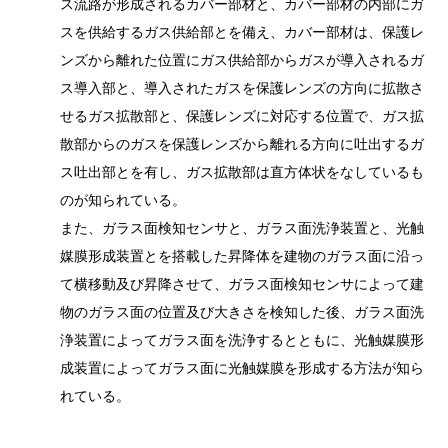
ス流路が形成されるカバー部材と、カバー部材の内部にガ
スを供給するガス供給部とを備え、カバー部材は、保護レ
ンズから離れた位置にガス供給部からガスが導入されるガ
ス導入部と、導入されたガスを保護レンズの方向に拡散さ
せるガス拡散部と、保護レンズに対応する位置で、ガス拡
散部からのガスを保護レンズから離れる方向に吐出するガ
ス吐出部とを有し、ガス拡散部は直方体状をなしているも
のが知られている。
また、ガラス面検知センサと、ガラス面洗浄装置と、光触
媒膜形成装置とを搭載した昇降体を建物のガラス面に沿っ
て横移動及び昇降させて、ガラス面検知センサによって建
物のガラス面の位置及び大きさを検知した後、ガラス面洗
浄装置によってガラス面を洗浄するとともに、光触媒膜形
成装置によってガラス面に光触媒膜を形成する方法が知ら
れている。