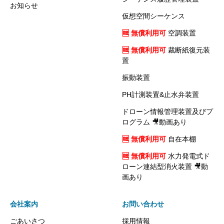
お知らせ
仮想空間シーケンス
🆓 無償利用可
空調装置
🆓 無償利用可
裁断紙復元装
置
振動装置
PH計測装置&止水弁装置
ドローン情報管理装置及びプ
ログラム 🎥動画あり
🆓 無償利用可
自在本棚
🆓 無償利用可
水力発電式ド
ローン連結型消火装置 🎥動
画あり
会社案内
お問い合わせ
ごあいさつ
採用情報