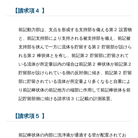
【請求項４ 】
前記動力部は、支点を形成する支持部を備える第２ 設置物
と、前記支持部により支持される被支持部を備え、前記被
支持部を挟んで一方に流体を貯留する第２ 貯留部が設けら
れる第２ 棒状体とを有し、前記第２ 貯留部に貯留されて
いる流体が所定量以内の場合は前記第２ 棒状体が前記第２
貯留部が設けられている側の反対側に傾き、前記第２ 貯留
部に貯留されている流体が所定量より多くなると自重によ
り前記棒状体の前記他方の端部に作用して前記棒状体を前
記貯留部側に傾ける請求項３ に記載の計測装置。
【請求項５ 】
前記棒状体の内部に洗浄液が通過する管が配置されてお