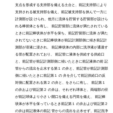
支点を形成する支持部を備える土台と、前記支持部により
支持される被支持部を備え、前記被支持部を挟んで一方に
計測部が設 けられ、他方に流体を貯留する貯留部が設けら
れる棒状体とを有し、 前記貯留部に流体が満たされている
ときに前記棒状体が水平を保ち、前記貯留部に流体 が満た
されてないときに前記棒状体が前記計測部側に傾き前記計
測部が溶液に浸され、 前記棒状体の内部に洗浄液が通過す
る管が配置されており、 前記管に液体を供給する供給口
と、前記管が前記計測部側に傾いたときに前記液体の前 記
管からの流出を止水する第１ の弁と、前記管が前記計測部
側に傾いたときに前記第１ の 弁を介して前記供給口の反
対側に配置される第２ の弁と、をさらに有し、 前記第１
の弁および前記第２ の弁は、それぞれ球体と、両端部の径
が前記球体より小さ い開口を備える円筒を備え、 前記棒
状体が水平を保っているとき前記第１ の弁および前記第２
の弁は前記液体の前記 管からの流出を止水せず、前記洗浄