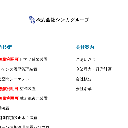
許技術
会社案内
 無償利用可
ピアノ練習装置
ごあいさつ
ーケンス履歴管理装置
企業理念・経営計画
想空間シーケンス
会社概要
 無償利用可
空調装置
会社沿革
 無償利用可
裁断紙復元装置
動装置
H計測装置&止水弁装置
ローン情報管理装置及びプロ