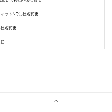
ィットNQに社名変更
に社名変更
就任